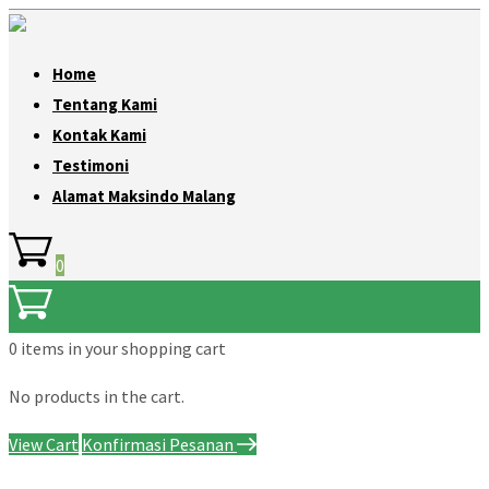
Home
Tentang Kami
Kontak Kami
Testimoni
Alamat Maksindo Malang
0
0 items
in your shopping cart
No products in the cart.
View Cart
Konfirmasi Pesanan