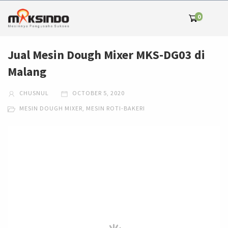
0
Jual Mesin Dough Mixer MKS-DG03 di
Malang
CHUSNUL
OCTOBER 5, 2020
MESIN DOUGH MIXER
,
MESIN ROTI-BAKERI