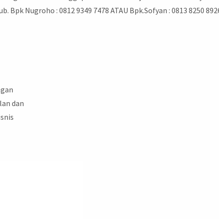
ub. Bpk Nugroho : 0812 9349 7478 ATAU Bpk.Sofyan : 0813 8250 892
ngan
lan dan
isnis