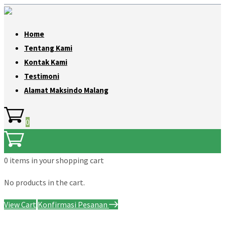
Home
Tentang Kami
Kontak Kami
Testimoni
Alamat Maksindo Malang
0
0 items
in your shopping cart
No products in the cart.
View Cart
Konfirmasi Pesanan