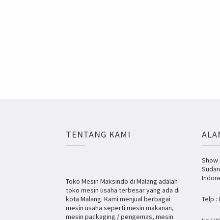
TENTANG KAMI
ALA
Show R
Sudar
Indon
Toko Mesin Maksindo di Malang adalah
toko mesin usaha terbesar yang ada di
kota Malang. Kami menjual berbagai
Telp :
mesin usaha seperti mesin makanan,
mesin packaging / pengemas, mesin