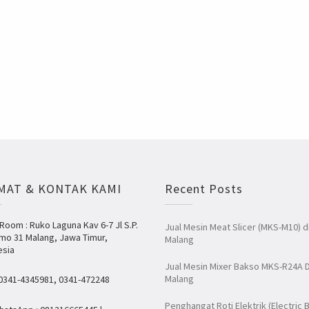
MAT & KONTAK KAMI
Recent Posts
oom : Ruko Laguna Kav 6-7 Jl S.P.
Jual Mesin Meat Slicer (MKS-M10) d
mo 31 Malang, Jawa Timur,
Malang
esia
Jual Mesin Mixer Bakso MKS-R24A D
Malang
 0341-4345981, 0341-472248
Penghangat Roti Elektrik (Electric 