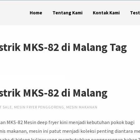
Home
Tentang Kami
Kontak Kami
Test
Listrik MKS-82 di Malang Tag
Listrik MKS-82 di Malang
T SALE
,
MESIN FRYER PENGGORENG
,
MESIN MAKANAN
n MKS-82 Mesin deep fryer kini menjadi kebutuhan pokok bagi
snis makanan, mesin ini patut menjadi koleksi penting diantara m
usaha di bidang kuliner yang membutuhkan penggorengan bahan 