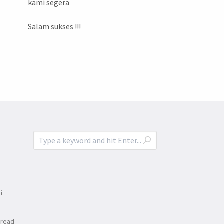
kami segera
Salam sukses !!!
i
i
Bread