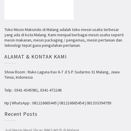
Toko Mesin Maksindo di Malang adalah toko mesin usaha terbesar
yang ada di kota Malang. Kami menjual berbagai mesin usaha seperti
mesin makanan, mesin packaging / pengemas, mesin pertanian dan
teknologi tepat guna pengolahan pertanian.
ALAMAT & KONTAK KAMI
Show Room : Ruko Laguna Kav 6-7 Jl S.P. Sudarmo 31 Malang, Jawa
Timur, Indonesia
Telp : 0341-4345981, 0341-472248
Hp | WhatsApp : 081216665445 | 081216665454 | 081333394799
Recent Posts
Jual Mesin Meat Slicer (MKS-M10) di Malang