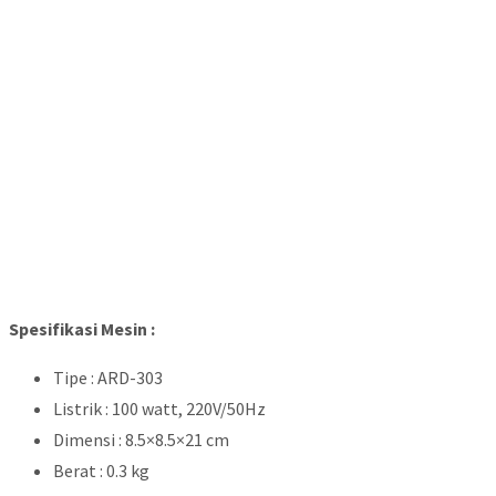
Spesifikasi Mesin :
Tipe : ARD-303
Listrik : 100 watt, 220V/50Hz
Dimensi : 8.5×8.5×21 cm
Berat : 0.3 kg