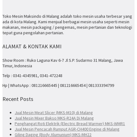
Toko Mesin Maksindo di Malang adalah toko mesin usaha terbesar yang
ada di kota Malang. Kami menjual berbagai mesin usaha seperti mesin
makanan, mesin packaging / pengemas, mesin pertanian dan teknologi
tepat guna pengolahan pertanian.
ALAMAT & KONTAK KAMI
Show Room : Ruko Laguna Kav 6-7 Jl S.P. Sudarmo 31 Malang, Jawa
Timur, Indonesia
Telp : 0341-4345981, 0341-472248
Hp | WhatsApp : 081216665445 | 081216665454 | 081333394799
Recent Posts
Jual Mesin Meat Slicer (MKS-M10) di Malang
Jual Mesin Mixer Bakso MKS-R24A Di Malang
Penghangat Roti Elektrik (Electric Bread Warmer) MKS-WMR1
Jual Mesin Pencacah Rumput AGR-CH400 Engine di Malang
Giling Daging (Body Alumunium) MKS-MH22