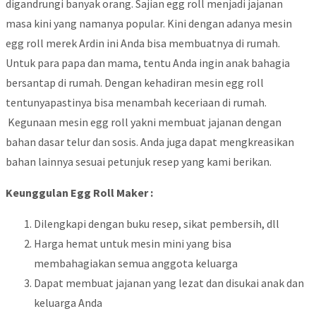
digandrungi banyak orang. Sajian egg roll menjadi jajanan
masa kini yang namanya popular. Kini dengan adanya mesin
egg roll merek Ardin ini Anda bisa membuatnya di rumah.
Untuk para papa dan mama, tentu Anda ingin anak bahagia
bersantap di rumah. Dengan kehadiran mesin egg roll
tentunyapastinya bisa menambah keceriaan di rumah.
Kegunaan mesin egg roll yakni membuat jajanan dengan
bahan dasar telur dan sosis. Anda juga dapat mengkreasikan
bahan lainnya sesuai petunjuk resep yang kami berikan.
Keunggulan Egg Roll Maker :
Dilengkapi dengan buku resep, sikat pembersih, dll
Harga hemat untuk mesin mini yang bisa
membahagiakan semua anggota keluarga
Dapat membuat jajanan yang lezat dan disukai anak dan
keluarga Anda