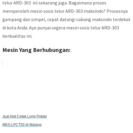
telur ARD-303 ini sekarang juga. Bagaimana proses
memperoleh mesin sosis telur ARD-303 maksindo? Prosesnya
gampang dan simpel, cepat datangi cabang maksindo terdekat
di kota Anda. Ayo punyai segera mesin sosis telur ARD-303
berkualitas ini.
Mesin Yang Berhubungan:
Jual Alat Cetak Long Potato
MKS-LPCT50 di Malang