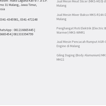
oom : Ruko Laguna Kav 6-7 Jl S.P.
Jual Mesin Meat Slicer (MKS-M10) d
mo 31 Malang, Jawa Timur,
Malang
esia
Jual Mesin Mixer Bakso MKS-R24A D
Malang
 0341-4345981, 0341-472248
Penghangat Roti Elektrik (Electric 
hatsApp : 081216665445 |
Warmer) MKS-WMR1
6665454 | 081333394799
Jual Mesin Pencacah Rumput AGR-
Engine di Malang
Giling Daging (Body Alumunium) MK
MH22