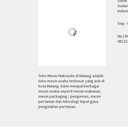
Show R
Sudar
Indon
Telp :
Hp | W
08121
Toko Mesin Maksindo di Malang adalah
toko mesin usaha terbesar yang ada di
kota Malang. Kami menjual berbagai
mesin usaha seperti mesin makanan,
mesin packaging / pengemas, mesin
pertanian dan teknologi tepat guna
pengolahan pertanian.