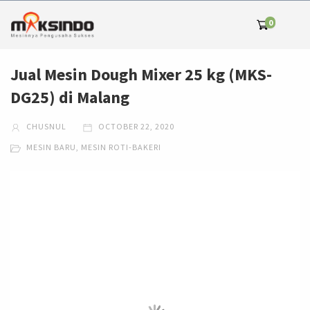
0
Jual Mesin Dough Mixer 25 kg (MKS-
DG25) di Malang
CHUSNUL
OCTOBER 22, 2020
MESIN BARU
,
MESIN ROTI-BAKERI