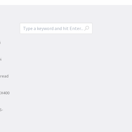
i
i
Bread
CH400
S-