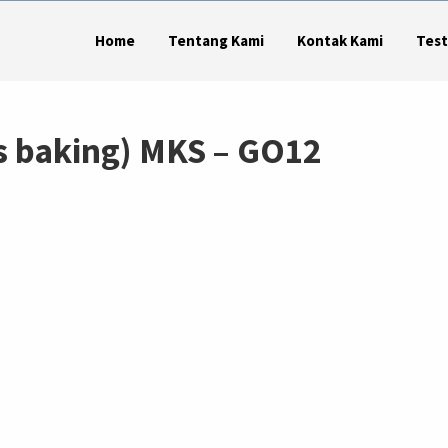
Home
Tentang Kami
Kontak Kami
Test
s baking) MKS – GO12