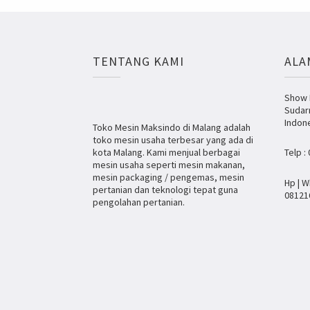
TENTANG KAMI
ALA
Show R
Sudar
Indon
Toko Mesin Maksindo di Malang adalah
toko mesin usaha terbesar yang ada di
kota Malang. Kami menjual berbagai
Telp :
mesin usaha seperti mesin makanan,
mesin packaging / pengemas, mesin
Hp | W
pertanian dan teknologi tepat guna
08121
pengolahan pertanian.