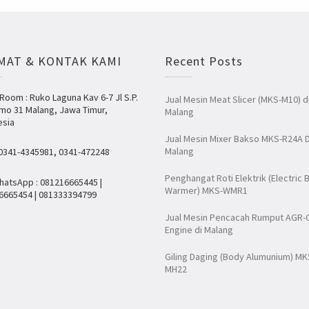
MAT & KONTAK KAMI
Recent Posts
oom : Ruko Laguna Kav 6-7 Jl S.P.
Jual Mesin Meat Slicer (MKS-M10) d
mo 31 Malang, Jawa Timur,
Malang
esia
Jual Mesin Mixer Bakso MKS-R24A D
Malang
 0341-4345981, 0341-472248
Penghangat Roti Elektrik (Electric 
hatsApp : 081216665445 |
Warmer) MKS-WMR1
6665454 | 081333394799
Jual Mesin Pencacah Rumput AGR-
Engine di Malang
Giling Daging (Body Alumunium) MK
MH22