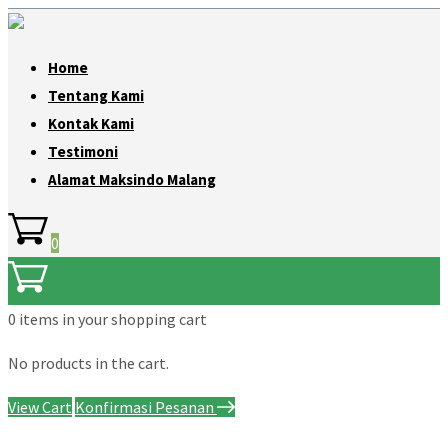
Home
Tentang Kami
Kontak Kami
Testimoni
Alamat Maksindo Malang
0
0 items
in your shopping cart
No products in the cart.
View Cart
Konfirmasi Pesanan