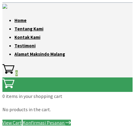
Home
Tentang Kami
Kontak Kami
Testimoni
Alamat Maksindo Malang
0
0 items
in your shopping cart
No products in the cart.
View Cart
Konfirmasi Pesanan