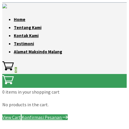
Home
Tentang Kami
Kontak Kami
Testimoni
Alamat Maksindo Malang
0
0 items
in your shopping cart
No products in the cart.
View Cart
Konfirmasi Pesanan