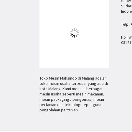
Show R
Sudar
Indon
Telp :
Hp | W
08121
Toko Mesin Maksindo di Malang adalah
toko mesin usaha terbesar yang ada di
kota Malang. Kami menjual berbagai
mesin usaha seperti mesin makanan,
mesin packaging / pengemas, mesin
pertanian dan teknologi tepat guna
pengolahan pertanian.