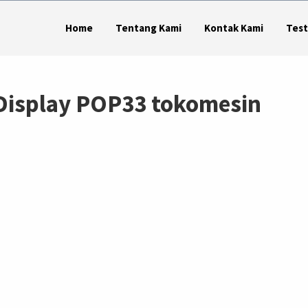
Home
Tentang Kami
Kontak Kami
Test
 Display POP33 tokomesin