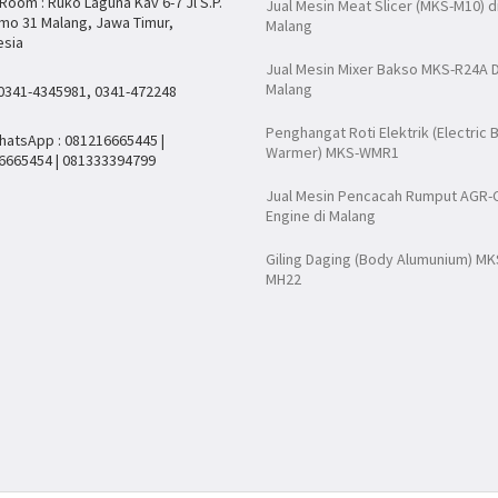
oom : Ruko Laguna Kav 6-7 Jl S.P.
Jual Mesin Meat Slicer (MKS-M10) d
mo 31 Malang, Jawa Timur,
Malang
esia
Jual Mesin Mixer Bakso MKS-R24A D
Malang
 0341-4345981, 0341-472248
Penghangat Roti Elektrik (Electric 
hatsApp : 081216665445 |
Warmer) MKS-WMR1
6665454 | 081333394799
Jual Mesin Pencacah Rumput AGR-
Engine di Malang
Giling Daging (Body Alumunium) MK
MH22