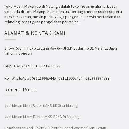
Toko Mesin Maksindo di Malang adalah toko mesin usaha terbesar
yang ada di kota Malang. Kami menjual berbagai mesin usaha seperti
mesin makanan, mesin packaging / pengemas, mesin pertanian dan
teknologi tepat guna pengolahan pertanian.
ALAMAT & KONTAK KAMI
Show Room : Ruko Laguna Kav 6-7 Jl S.P. Sudarmo 31 Malang, Jawa
Timur, Indonesia
Telp : 0341-4345981, 0341-472248
Hp | WhatsApp : 081216665445 | 081216665454 | 081333394799
Recent Posts
Jual Mesin Meat Slicer (MKS-M10) di Malang
Jual Mesin Mixer Bakso MKS-R24A Di Malang
Penghangat Roti Elektrik (Electric Bread Warmer) MKS-WMR1