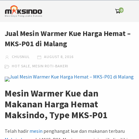
0
Jual Mesin Warmer Kue Harga Hemat –
MKS-P01 di Malang
CHUSNUL
AUGUST 8, 2016
HOT SALE
,
MESIN ROTI-BAKERI
Mesin Warmer Kue dan
Makanan Harga Hemat
Maksindo, Type MKS-P01
Telah hadir
mesin
penghangat kue dan makanan terbaru