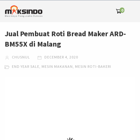
0
Jual Pembuat Roti Bread Maker ARD-
BM55X di Malang
CHUSNUL
DECEMBER 4, 2020
END YEAR SALE
,
MESIN MAKANAN
,
MESIN ROTI-BAKERI