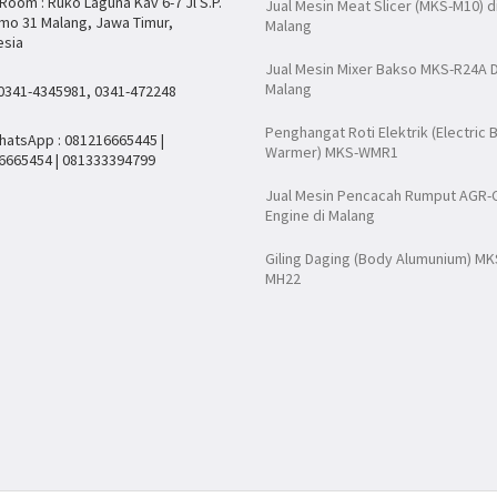
oom : Ruko Laguna Kav 6-7 Jl S.P.
Jual Mesin Meat Slicer (MKS-M10) d
mo 31 Malang, Jawa Timur,
Malang
esia
Jual Mesin Mixer Bakso MKS-R24A D
Malang
 0341-4345981, 0341-472248
Penghangat Roti Elektrik (Electric 
hatsApp : 081216665445 |
Warmer) MKS-WMR1
6665454 | 081333394799
Jual Mesin Pencacah Rumput AGR-
Engine di Malang
Giling Daging (Body Alumunium) MK
MH22