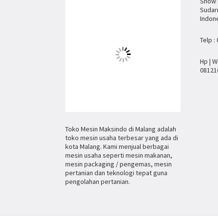
Show R
Sudar
Indon
Telp :
Hp | W
08121
Toko Mesin Maksindo di Malang adalah
toko mesin usaha terbesar yang ada di
kota Malang. Kami menjual berbagai
mesin usaha seperti mesin makanan,
mesin packaging / pengemas, mesin
pertanian dan teknologi tepat guna
pengolahan pertanian.