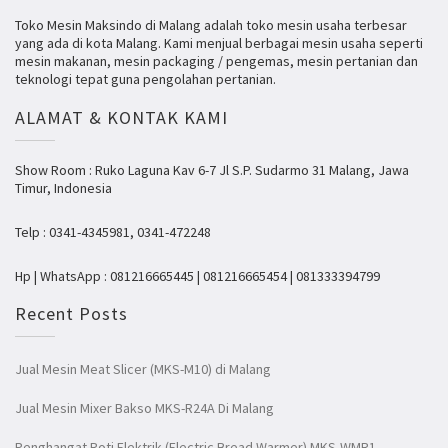
Toko Mesin Maksindo di Malang adalah toko mesin usaha terbesar
yang ada di kota Malang. Kami menjual berbagai mesin usaha seperti
mesin makanan, mesin packaging / pengemas, mesin pertanian dan
teknologi tepat guna pengolahan pertanian.
ALAMAT & KONTAK KAMI
Show Room : Ruko Laguna Kav 6-7 Jl S.P. Sudarmo 31 Malang, Jawa
Timur, Indonesia
Telp : 0341-4345981, 0341-472248
Hp | WhatsApp : 081216665445 | 081216665454 | 081333394799
Recent Posts
Jual Mesin Meat Slicer (MKS-M10) di Malang
Jual Mesin Mixer Bakso MKS-R24A Di Malang
Penghangat Roti Elektrik (Electric Bread Warmer) MKS-WMR1