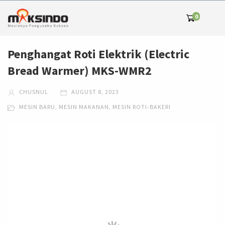
0
Penghangat Roti Elektrik (Electric
Bread Warmer) MKS-WMR2
CHUSNUL
AUGUST 8, 2023
MESIN BARU
,
MESIN MAKANAN
,
MESIN ROTI-BAKERI