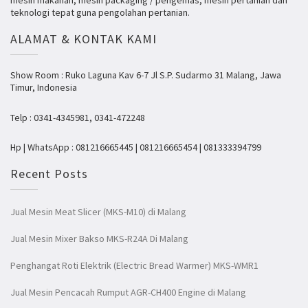
mesin makanan, mesin packaging / pengemas, mesin pertanian dan
teknologi tepat guna pengolahan pertanian.
ALAMAT & KONTAK KAMI
Show Room : Ruko Laguna Kav 6-7 Jl S.P. Sudarmo 31 Malang, Jawa
Timur, Indonesia
Telp : 0341-4345981, 0341-472248
Hp | WhatsApp : 081216665445 | 081216665454 | 081333394799
Recent Posts
Jual Mesin Meat Slicer (MKS-M10) di Malang
Jual Mesin Mixer Bakso MKS-R24A Di Malang
Penghangat Roti Elektrik (Electric Bread Warmer) MKS-WMR1
Jual Mesin Pencacah Rumput AGR-CH400 Engine di Malang