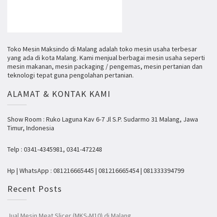
Toko Mesin Maksindo di Malang adalah toko mesin usaha terbesar
yang ada di kota Malang. Kami menjual berbagai mesin usaha seperti
mesin makanan, mesin packaging / pengemas, mesin pertanian dan
teknologi tepat guna pengolahan pertanian.
ALAMAT & KONTAK KAMI
Show Room : Ruko Laguna Kav 6-7 Jl S.P. Sudarmo 31 Malang, Jawa
Timur, Indonesia
Telp : 0341-4345981, 0341-472248
Hp | WhatsApp : 081216665445 | 081216665454 | 081333394799
Recent Posts
Jual Mesin Meat Slicer (MKS-M10) di Malang