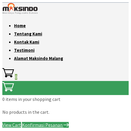
Home
Tentang Kami
Kontak Kami
Testimoni
Alamat Maksindo Malang
0
0 items
in your shopping cart
No products in the cart.
View Cart
Konfirmasi Pesanan