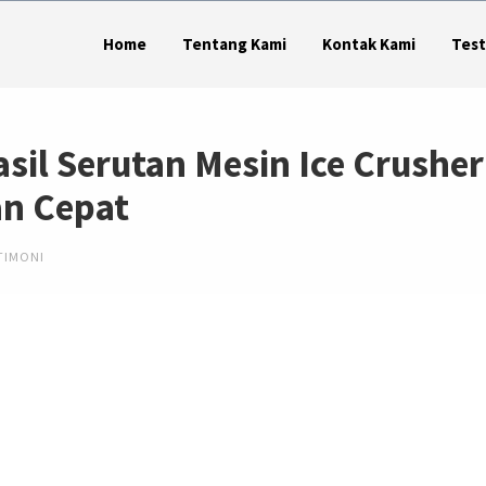
Home
Tentang Kami
Kontak Kami
Test
asil Serutan Mesin Ice Crusher
n Cepat
TIMONI