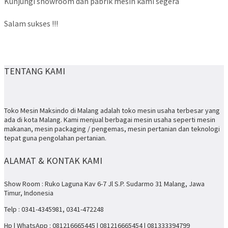
Kunjungi showroom dan pabrik mesin kami segera
Salam sukses !!!
TENTANG KAMI
Toko Mesin Maksindo di Malang adalah toko mesin usaha terbesar yang
ada di kota Malang. Kami menjual berbagai mesin usaha seperti mesin
makanan, mesin packaging / pengemas, mesin pertanian dan teknologi
tepat guna pengolahan pertanian.
ALAMAT & KONTAK KAMI
Show Room : Ruko Laguna Kav 6-7 Jl S.P. Sudarmo 31 Malang, Jawa
Timur, Indonesia
Telp : 0341-4345981, 0341-472248
Hp | WhatsApp : 081216665445 | 081216665454 | 081333394799