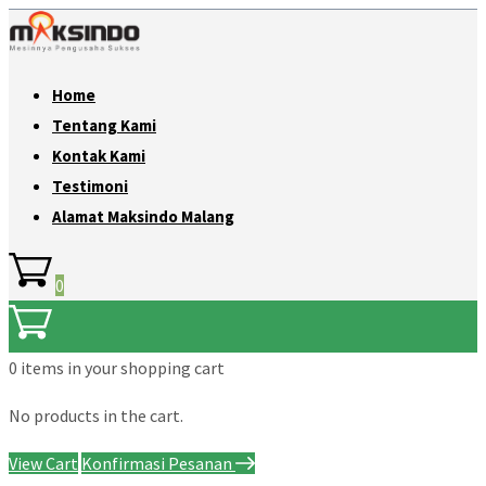
Home
Tentang Kami
Kontak Kami
Testimoni
Alamat Maksindo Malang
0
0 items
in your shopping cart
No products in the cart.
View Cart
Konfirmasi Pesanan