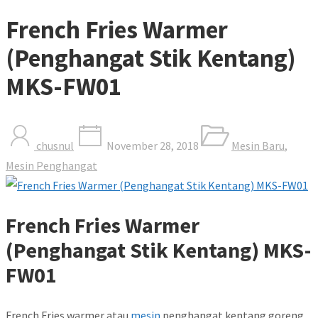
French Fries Warmer
(Penghangat Stik Kentang)
MKS-FW01
chusnul
November 28, 2018
Mesin Baru
,
Mesin Penghangat
French Fries Warmer
(Penghangat Stik Kentang) MKS-
FW01
French Fries warmer atau
mesin
penghangat kentang goreng