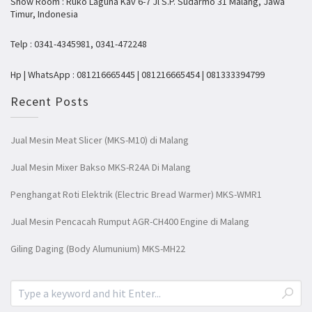
Show Room : Ruko Laguna Kav 6-7 Jl S.P. Sudarmo 31 Malang, Jawa
Timur, Indonesia
Telp : 0341-4345981, 0341-472248
Hp | WhatsApp : 081216665445 | 081216665454 | 081333394799
Recent Posts
Jual Mesin Meat Slicer (MKS-M10) di Malang
Jual Mesin Mixer Bakso MKS-R24A Di Malang
Penghangat Roti Elektrik (Electric Bread Warmer) MKS-WMR1
Jual Mesin Pencacah Rumput AGR-CH400 Engine di Malang
Giling Daging (Body Alumunium) MKS-MH22