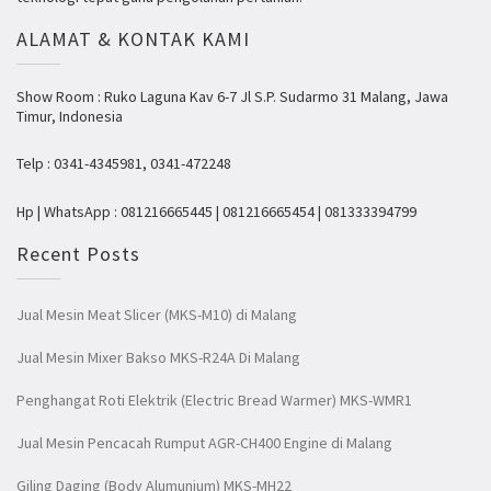
ALAMAT & KONTAK KAMI
Show Room : Ruko Laguna Kav 6-7 Jl S.P. Sudarmo 31 Malang, Jawa
Timur, Indonesia
Telp : 0341-4345981, 0341-472248
Hp | WhatsApp : 081216665445 | 081216665454 | 081333394799
Recent Posts
Jual Mesin Meat Slicer (MKS-M10) di Malang
Jual Mesin Mixer Bakso MKS-R24A Di Malang
Penghangat Roti Elektrik (Electric Bread Warmer) MKS-WMR1
Jual Mesin Pencacah Rumput AGR-CH400 Engine di Malang
Giling Daging (Body Alumunium) MKS-MH22