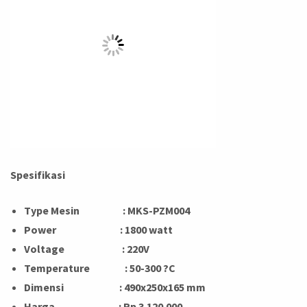
Spesifikasi
Type Mesin
: MKS-PZM004
Power
: 1800 watt
Voltage
: 220V
Temperature
: 50-300 ?C
Dimensi
: 490x250x165 mm
Harga : Rp 3.120.000