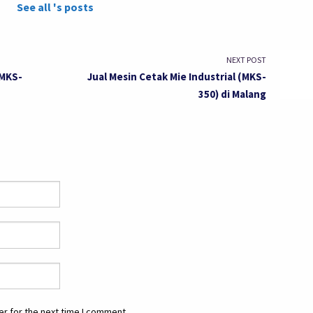
See all 's posts
NEXT POST
(MKS-
Jual Mesin Cetak Mie Industrial (MKS-
350) di Malang
r for the next time I comment.