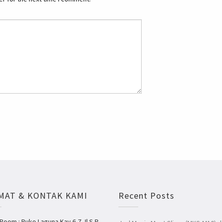
MAT & KONTAK KAMI
Recent Posts
oom : Ruko Laguna Kav 6-7 Jl S.P.