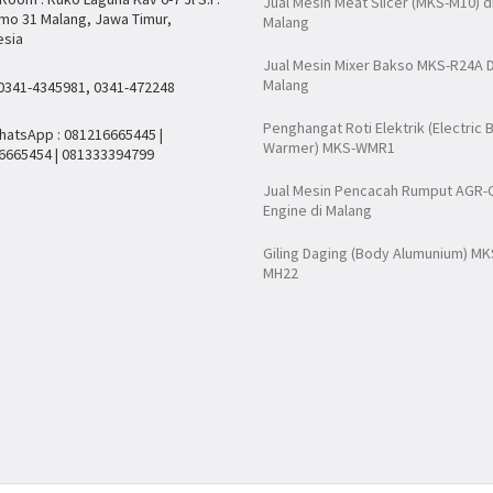
Jual Mesin Meat Slicer (MKS-M10) d
mo 31 Malang, Jawa Timur,
Malang
esia
Jual Mesin Mixer Bakso MKS-R24A D
Malang
 0341-4345981, 0341-472248
Penghangat Roti Elektrik (Electric 
hatsApp : 081216665445 |
Warmer) MKS-WMR1
6665454 | 081333394799
Jual Mesin Pencacah Rumput AGR-
Engine di Malang
Giling Daging (Body Alumunium) MK
MH22