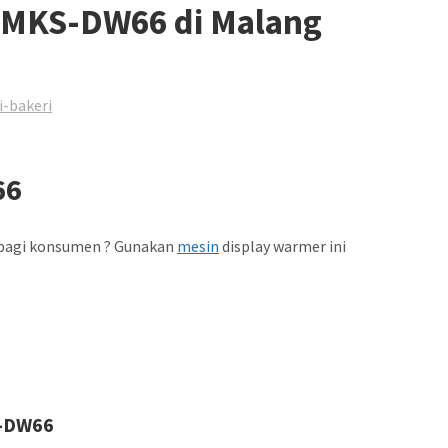
– MKS-DW66 di Malang
i-bakeri
66
 bagi konsumen ? Gunakan
mesin
display warmer ini
S-DW66