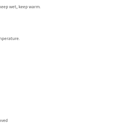
, keep wet, keep warm.
mperature.
oved