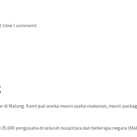
xt time I comment.
g
ar di Malang. Kami jual aneka mesin usaha makanan, mesin packa
 35.000 pengusaha di seluruh nusantara dan beberapa negara (Malay