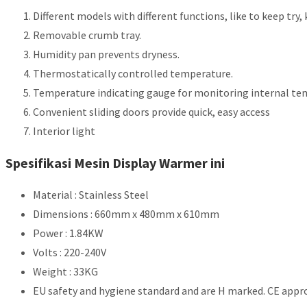
Different models with different functions, like to keep try
Removable crumb tray.
Humidity pan prevents dryness.
Thermostatically controlled temperature.
Temperature indicating gauge for monitoring internal te
Convenient sliding doors provide quick, easy access
Interior light
Spesifikasi Mesin Display Warmer ini
Material : Stainless Steel
Dimensions : 660mm x 480mm x 610mm
Power : 1.84KW
Volts : 220-240V
Weight : 33KG
EU safety and hygiene standard and are H marked. CE appr