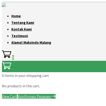
Home
Tentang Kami
Kontak Kami
Testimoni
Alamat Maksindo Malang
0
0 items
in your shopping cart
No products in the cart.
View Cart
Konfirmasi Pesanan