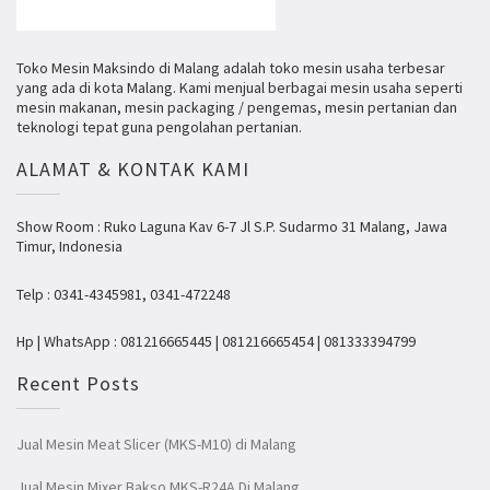
Toko Mesin Maksindo di Malang adalah toko mesin usaha terbesar
yang ada di kota Malang. Kami menjual berbagai mesin usaha seperti
mesin makanan, mesin packaging / pengemas, mesin pertanian dan
teknologi tepat guna pengolahan pertanian.
ALAMAT & KONTAK KAMI
Show Room : Ruko Laguna Kav 6-7 Jl S.P. Sudarmo 31 Malang, Jawa
Timur, Indonesia
Telp : 0341-4345981, 0341-472248
Hp | WhatsApp : 081216665445 | 081216665454 | 081333394799
Recent Posts
Jual Mesin Meat Slicer (MKS-M10) di Malang
Jual Mesin Mixer Bakso MKS-R24A Di Malang