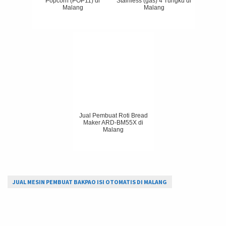
Popcorn (POP11) di
Stainless (gas) 4 Tungku di
Malang
Malang
Jual Pembuat Roti Bread
Maker ARD-BM55X di
Malang
JUAL MESIN PEMBUAT BAKPAO ISI OTOMATIS DI MALANG