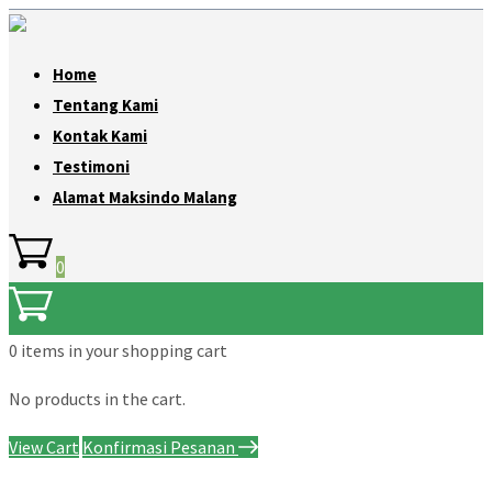
Home
Tentang Kami
Kontak Kami
Testimoni
Alamat Maksindo Malang
0
0 items
in your shopping cart
No products in the cart.
View Cart
Konfirmasi Pesanan