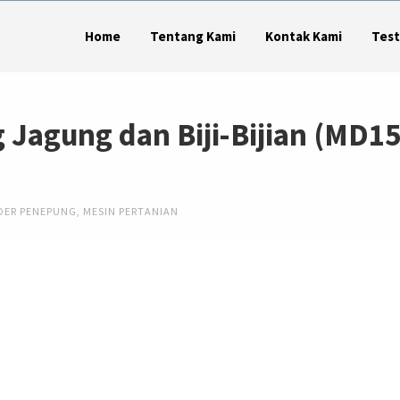
Home
Tentang Kami
Kontak Kami
Test
 Jagung dan Biji-Bijian (MD15
DER PENEPUNG
,
MESIN PERTANIAN