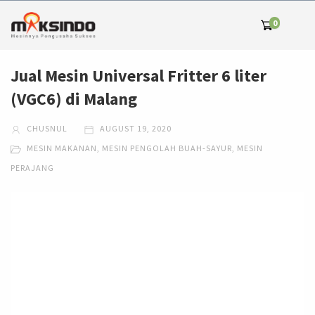
0
Jual Mesin Universal Fritter 6 liter
(VGC6) di Malang
CHUSNUL
AUGUST 19, 2020
MESIN MAKANAN
,
MESIN PENGOLAH BUAH-SAYUR
,
MESIN
PERAJANG