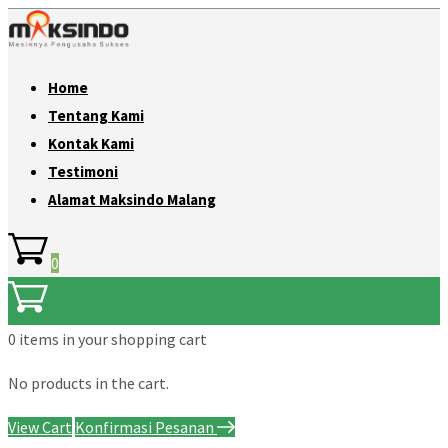
Home
Tentang Kami
Kontak Kami
Testimoni
Alamat Maksindo Malang
0
0 items
in your shopping cart
No products in the cart.
View Cart
Konfirmasi Pesanan