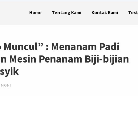
Home
Tentang Kami
Kontak Kami
Test
o Muncul” : Menanam Padi
 Mesin Penanam Biji-bijian
syik
IMONI