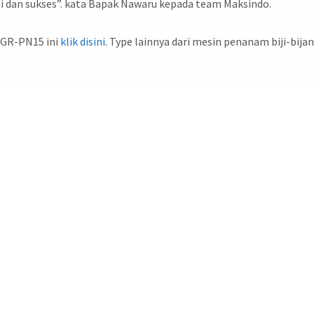
di dan sukses”. kata Bapak Nawaru kepada team Maksindo.
AGR-PN15 ini
klik disini
. Type lainnya dari mesin penanam biji-bija