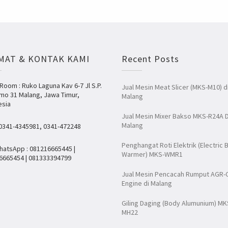
MAT & KONTAK KAMI
Recent Posts
oom : Ruko Laguna Kav 6-7 Jl S.P.
Jual Mesin Meat Slicer (MKS-M10) d
mo 31 Malang, Jawa Timur,
Malang
esia
Jual Mesin Mixer Bakso MKS-R24A D
Malang
 0341-4345981, 0341-472248
Penghangat Roti Elektrik (Electric 
hatsApp : 081216665445 |
Warmer) MKS-WMR1
6665454 | 081333394799
Jual Mesin Pencacah Rumput AGR-
Engine di Malang
Giling Daging (Body Alumunium) MK
MH22