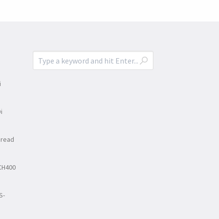
i
i
Bread
CH400
S-