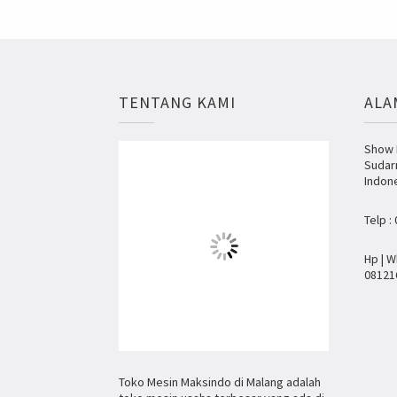
TENTANG KAMI
ALA
Show R
Sudar
Indon
Telp :
Hp | W
08121
Toko Mesin Maksindo di Malang adalah