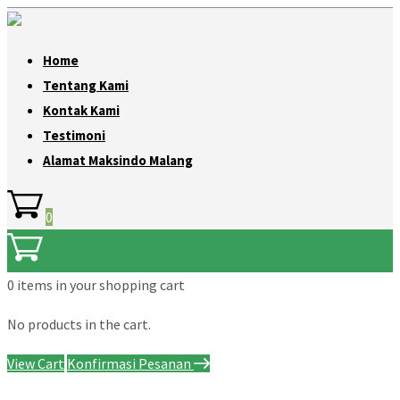
Home
Tentang Kami
Kontak Kami
Testimoni
Alamat Maksindo Malang
0
0 items
in your shopping cart
No products in the cart.
View Cart
Konfirmasi Pesanan