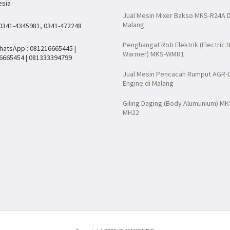
esia
Jual Mesin Mixer Bakso MKS-R24A D
Malang
 0341-4345981, 0341-472248
Penghangat Roti Elektrik (Electric 
hatsApp : 081216665445 |
Warmer) MKS-WMR1
6665454 | 081333394799
Jual Mesin Pencacah Rumput AGR-
Engine di Malang
Giling Daging (Body Alumunium) MK
MH22