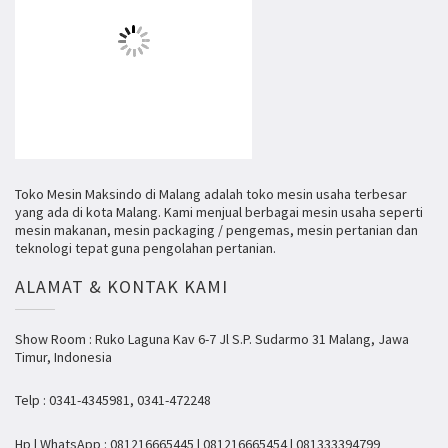
Toko Mesin Maksindo di Malang adalah toko mesin usaha terbesar
yang ada di kota Malang. Kami menjual berbagai mesin usaha seperti
mesin makanan, mesin packaging / pengemas, mesin pertanian dan
teknologi tepat guna pengolahan pertanian.
ALAMAT & KONTAK KAMI
Show Room : Ruko Laguna Kav 6-7 Jl S.P. Sudarmo 31 Malang, Jawa
Timur, Indonesia
Telp : 0341-4345981, 0341-472248
Hp | WhatsApp : 081216665445 | 081216665454 | 081333394799