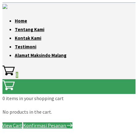
Home
Tentang Kami
Kontak Kami
Testimoni
Alamat Maksindo Malang
0
0 items
in your shopping cart
No products in the cart.
View Cart
Konfirmasi Pesanan