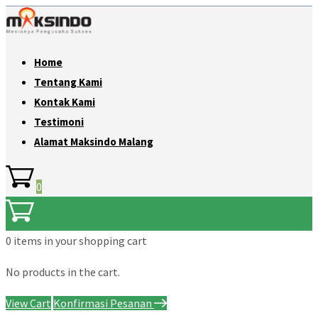
Home
Tentang Kami
Kontak Kami
Testimoni
Alamat Maksindo Malang
0
0 items
in your shopping cart
No products in the cart.
View Cart
Konfirmasi Pesanan