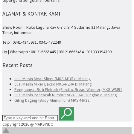
tepat guna pengolahan pertanian.
ALAMAT & KONTAK KAMI
Show Room : Ruko Laguna Kav 6-7 Jl S.P. Sudarmo 31 Malang, Jawa
Timur, Indonesia
Telp : 0341-4345981, 0341-472248
Hp | WhatsApp : 081216665445 | 081216665454 | 081333394799
Recent Posts
Jual Mesin Meat Slicer (MKS-M10) di Malang
Jual Mesin Mixer Bakso MKS-R24A Di Malang
Penghangat Roti Elektrik (Electric Bread Warmer) MKS-WMR1
Jual Mesin Pencacah Rumput AGR-CH400 Engine di Malang
Giling Daging (Body Alumunium) MKS-MH22
Copyright 2026 @ MAKSINDO