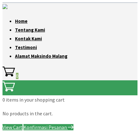
Home
Tentang Kami
Kontak Kami
Testimoni
Alamat Maksindo Malang
0
0 items
in your shopping cart
No products in the cart.
View Cart
Konfirmasi Pesanan