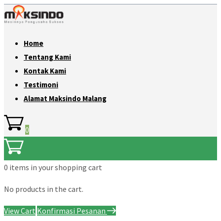
Home
Tentang Kami
Kontak Kami
Testimoni
Alamat Maksindo Malang
0
0 items
in your shopping cart
No products in the cart.
View Cart
Konfirmasi Pesanan