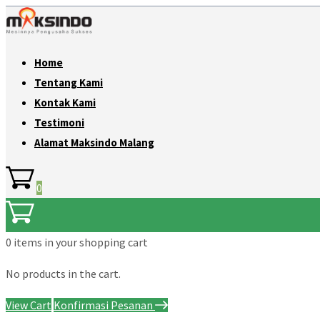
Home
Tentang Kami
Kontak Kami
Testimoni
Alamat Maksindo Malang
0
0 items
in your shopping cart
No products in the cart.
View Cart
Konfirmasi Pesanan