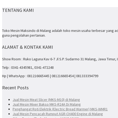
TENTANG KAMI
Toko Mesin Maksindo di Malang adalah toko mesin usaha terbesar yang ad
guna pengolahan pertanian.
ALAMAT & KONTAK KAMI
Show Room : Ruko Laguna Kav 6-7 Jl S.P. Sudarmo 31 Malang, Jawa Timur, 
Telp : 0341-4345981, 0341-472248
Hp | WhatsApp : 081216665445 | 081216665454 | 081333394799
Recent Posts
Jual Mesin Meat Slicer (MKS-M10) di Malang
Jual Mesin Mixer Bakso MKS-R24A Di Malang
Penghangat Roti Elektrik (Electric Bread Warmer) MKS-WMR1
Jual Mesin Pencacah Rumput AGR-CH400 Engine di Malang