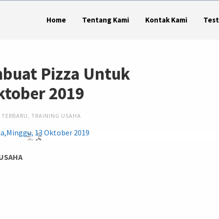
Home
Tentang Kami
Kontak Kami
Test
mbuat Pizza Untuk
ktober 2019
 TERBARU
,
TRAINING USAHA
 USAHA