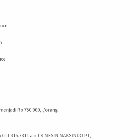
ouce
n
uce
menjadi Rp 750.000,-/orang
o 011.315.7311 a.n TK MESIN MAKSINDO PT,