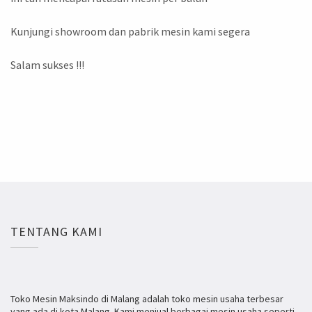
Kunjungi showroom dan pabrik mesin kami segera
Salam sukses !!!
TENTANG KAMI
Toko Mesin Maksindo di Malang adalah toko mesin usaha terbesar
yang ada di kota Malang. Kami menjual berbagai mesin usaha seperti