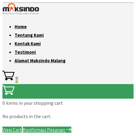
Home
Tentang Kami
Kontak Kami
Testimoni
Alamat Maksindo Malang
0
0 items
in your shopping cart
No products in the cart.
View Cart
Konfirmasi Pesanan