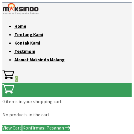
Home
Tentang Kami
Kontak Kami
Testimoni
Alamat Maksindo Malang
0
0 items
in your shopping cart
No products in the cart.
View Cart
Konfirmasi Pesanan