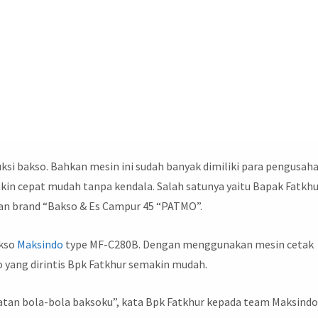
i bakso. Bahkan mesin ini sudah banyak dimiliki para pengusah
akin cepat mudah tanpa kendala. Salah satunya yaitu Bapak Fatkh
gan brand “Bakso & Es Campur 45 “PATMO”.
akso
Maksindo
type MF-C280B. Dengan menggunakan mesin cetak
 yang dirintis Bpk Fatkhur semakin mudah.
an bola-bola baksoku”, kata Bpk Fatkhur kepada team Maksind