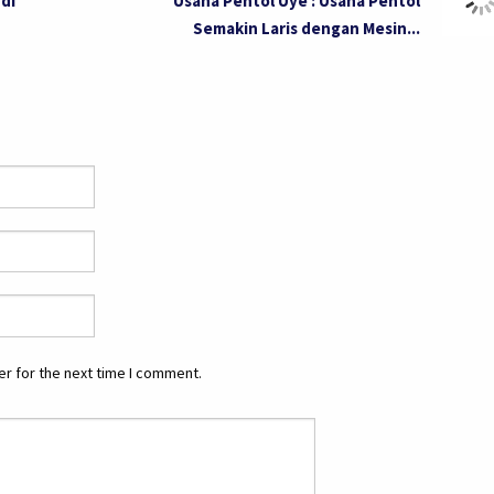
 di
Usaha Pentol Uye : Usaha Pentol
Semakin Laris dengan Mesin...
r for the next time I comment.